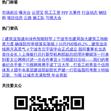
热门标签
市场前沿
曝光台
云贷宝
民工工资
PPP
大事件
行业动态
钢结
构
项目信息
公路
施工队
匀视大会
热门资讯
1
建筑业加速向绿色智能转型
2
宁波市住建局加大建筑工地检
查力度 确保防控举措落实落细
3
10月PMI报49.2%，建筑业连
续两月高景气
4
宁波市元宇宙学会正式成立,我司董事长当选
首任会长
5
上海银行总行新型机构部副总经理许卿斌等一行来
到姜太公网商讨进一步合作事宜
6
匀视团日活动——我们的青
春纪念手册
7
匀视网将携手诺丁汉大学，打造工程界首个信用
体系
8
团中央基层建设部副部长尹虓一行莅临我司考察
9
特辑
迈新、匀视 让城市充满智慧 年会剪影
关注姜太公