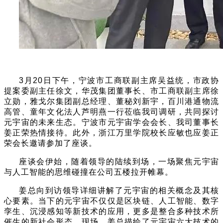
3
月20日下午，宁波市工商联副主席吴益统，市政协
提案委副主任徐文，华茂集团董事长、市工商联副主席徐
立勋，雅戈尔集团副总经理、董秘刘新宇，百川港通物流
高管、童年文化法人芦明燕一行莅临我司调研，共同探讨
元宇宙的未来生态。宁波市元宇宙学会会长、我司董事长
姜正荣热情接待。此外，浙江万里学院校长应敏也应姜正
荣会长邀请参加了座谈。
座谈会伊始，随着领导的陆续到场，一场聚焦元宇宙
与人工智能的思维碰撞在公司五楼拉开帷幕。
姜总向到访领导详细讲解了元宇宙的相关概念及其核
心要素。当下的元宇宙不仅仅是区块链、人工智能、数字
孪生、沉浸感知等新技术的应用，更多是整合多种技术所
催生的新社会形态。现场，姜总描绘了元宇宙六大技术的