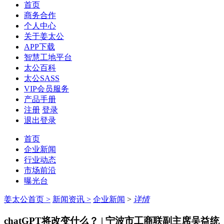
首页
商务合作
个人中心
关于姜太公
APP下载
智慧工地平台
太公百科
太公SASS
VIP会员服务
产品手册
注册
登录
退出登录
首页
企业新闻
行业动态
市场前沿
曝光台
姜太公首页
>
新闻资讯
>
企业新闻
>
详情
chatGPT将改变什么？ | 宁波市工商联副主席吴益统