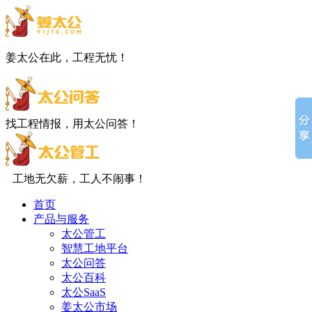
姜太公在此，工程无忧！
找工程情报，用太公问答！
工地无欠薪，工人不闹事！
首页
产品与服务
太公管工
智慧工地平台
太公问答
太公百科
太公SaaS
姜太公市场