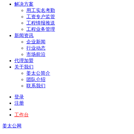
解决方案
用工实名考勤
工资专户监管
工程情报推送
工程业务管理
新闻资讯
企业新闻
行业动态
市场前沿
代理加盟
关于我们
姜太公简介
团队介绍
联系我们
登录
注册
工作台
姜太公网