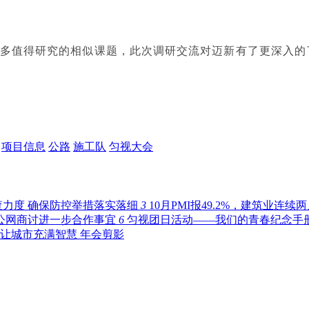
多值得研究的相似课题，此次调研交流对迈新有了更深入的
项目信息
公路
施工队
匀视大会
力度 确保防控举措落实落细
3
10月PMI报49.2%，建筑业连续
公网商讨进一步合作事宜
6
匀视团日活动——我们的青春纪念手
 让城市充满智慧 年会剪影