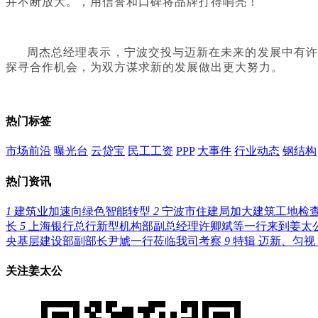
并不断放大。，用信誉和口碑将品牌打得响亮！
周杰总经理表示，宁波交投与迈新在未来的发展中有许
探寻合作机会，为双方谋求新的发展做出更大努力。
热门标签
市场前沿
曝光台
云贷宝
民工工资
PPP
大事件
行业动态
钢结构
热门资讯
1
建筑业加速向绿色智能转型
2
宁波市住建局加大建筑工地检查
长
5
上海银行总行新型机构部副总经理许卿斌等一行来到姜太
央基层建设部副部长尹虓一行莅临我司考察
9
特辑 迈新、匀视
关注姜太公