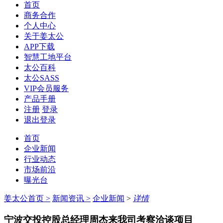
首页
商务合作
个人中心
关于姜太公
APP下载
智慧工地平台
太公百科
太公SASS
VIP会员服务
产品手册
注册
登录
退出登录
首页
企业新闻
行业动态
市场前沿
曝光台
姜太公首页
>
新闻资讯
>
企业新闻
>
详情
宁波交投控股总经理周杰来我司考察洽谈项目