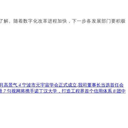
了解。随着数字化改革进程加快，下一步各发展部门要积极
两月高景气
4
宁波市元宇宙学会正式成立,我司董事长当选首任会
册
7
匀视网将携手诺丁汉大学，打造工程界首个信用体系
8
团中