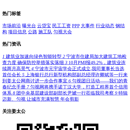
热门标签
市场前沿
曝光台
云贷宝
民工工资
PPP
大事件
行业动态
钢结
构
项目信息
公路
施工队
匀视大会
热门资讯
1
建筑业加速向绿色智能转型
2
宁波市住建局加大建筑工地检
查力度 确保防控举措落实落细
3
10月PMI报49.2%，建筑业连
续两月高景气
4
宁波市元宇宙学会正式成立,我司董事长当选
首任会长
5
上海银行总行新型机构部副总经理许卿斌等一行来
到姜太公网商讨进一步合作事宜
6
匀视团日活动——我们的青
春纪念手册
7
匀视网将携手诺丁汉大学，打造工程界首个信用
体系
8
团中央基层建设部副部长尹虓一行莅临我司考察
9
特辑
迈新、匀视 让城市充满智慧 年会剪影
关注姜太公